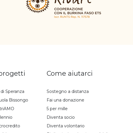
 progetti
Come aiutarci
i di Speranza
Sostegno a distanza
uola Bissongo
Fai una donazione
triAMO
5 per mille
lennio
Diventa socio
crocredito
Diventa volontario