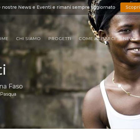
e nostre News e Eventi e rimani sempre aggiornato
Scopri
OME
CHI SIAMO
PROGETTI
COME AIUTARCI
NEWS
i
ina Faso
 Pasqua