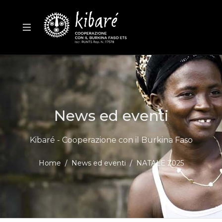
News ed eventi
Kibaré - Cooperazione con il Burkina Faso
Home
News ed eventi
NATALE 2025