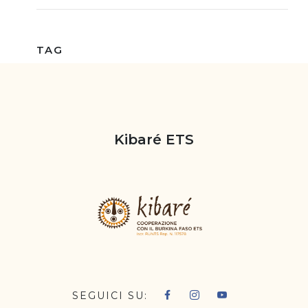
TAG
intervista
como
Pasqua
Kibare
Cioccolato
Wine show
Claudio Batta
Kibaré ETS
SEGUICI SU: