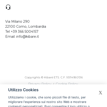
Via Milano 290
22100 Como, Lombardia
Tel +39 366 5004157
Email: info@kibare.it
Copyrights © Kibaré ETS. C.F. 95114180136
Privacy Policy
Cookie Policy
/
Utilizzo Cookies
X
Designed by Devmiup Srl
Utilizziamo i cookie, che sono piccoli file di testo, per
migliorare l'esperienza sul nostro sito Web e mostrare
contenuti personalizzati. Puoi consentire il loro utilizzo o