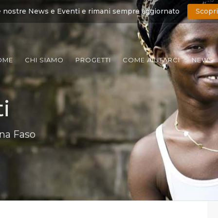
e nostre News e Eventi e rimani sempre aggiornato
Scopri
OME
CHI SIAMO
PROGETTI
COME AIUTARCI
NEWS
i
ina Faso