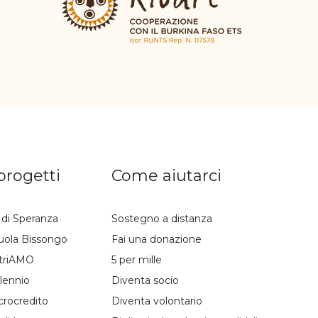
 progetti
Come aiutarci
i di Speranza
Sostegno a distanza
uola Bissongo
Fai una donazione
triAMO
5 per mille
lennio
Diventa socio
crocredito
Diventa volontario