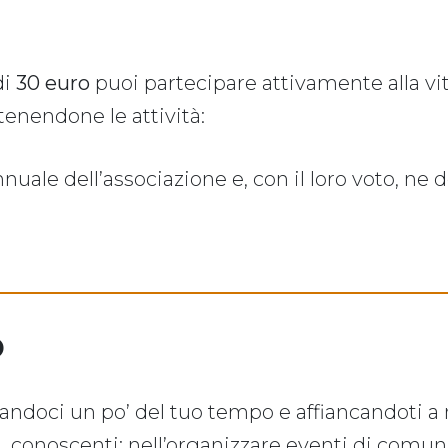
di
30 euro
puoi partecipare attivamente alla vit
tenendone le attività:
nuale dell’associazione e, con il loro voto, ne 
o
ndoci un po’ del tuo tempo e affiancandoti a n
i, conoscenti; nell’organizzare eventi di comuni