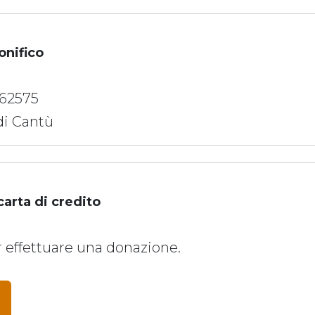
nifico
62575
di Cantù
rta di credito
er effettuare una donazione.