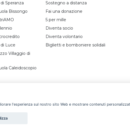
i di Speranza
Sostegno a distanza
uola Bissongo
Fai una donazione
triAMO
5 per mille
lennio
Diventa socio
crocredito
Diventa volontario
 di Luce
Biglietti e bomboniere solidali
zo Villaggio di
uola Caleidoscopio
gliorare l'esperienza sul nostro sito Web e mostrare contenuti personalizzati.
lizza