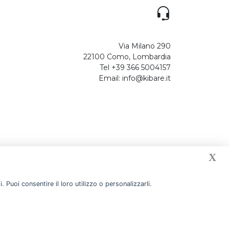
Via Milano 290
22100 Como, Lombardia
Tel +39 366 5004157
Email: info@kibare.it
X
 Puoi consentire il loro utilizzo o personalizzarli.
Designed by Devmiup Srl