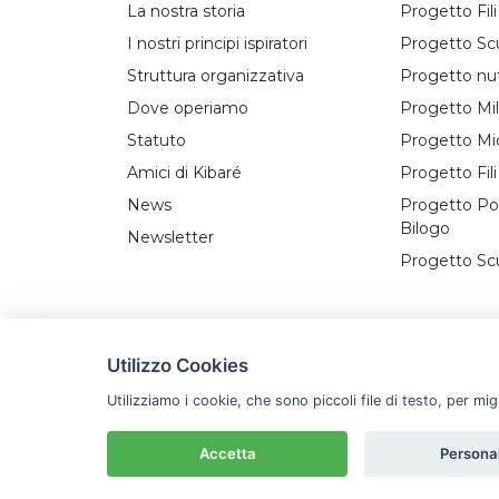
La nostra storia
Progetto Fil
I nostri principi ispiratori
Progetto Sc
Struttura organizzativa
Progetto nu
Dove operiamo
Progetto Mil
Statuto
Progetto Mi
Amici di Kibaré
Progetto Fili
News
Progetto Poz
Bilogo
Newsletter
Progetto Sc
Utilizzo Cookies
Utilizziamo i cookie, che sono piccoli file di testo, per mi
Copyrights © Kibaré ETS. C.F. 95114180136
Privacy Policy
Cookie Policy
Accetta
Persona
/