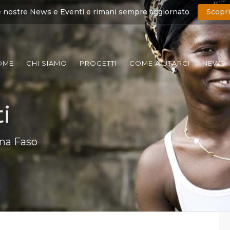
e nostre News e Eventi e rimani sempre aggiornato
Scopri
OME
CHI SIAMO
PROGETTI
COME AIUTARCI
NEWS
i
ina Faso