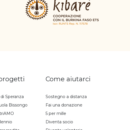
 progetti
Come aiutarci
i di Speranza
Sostegno a distanza
uola Bissongo
Fai una donazione
triAMO
5 per mille
lennio
Diventa socio