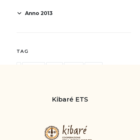
Anno 2013
TAG
intervista
como
Pasqua
Kibare
Cioccolato
Wine show
Claudio Batta
Kibaré ETS