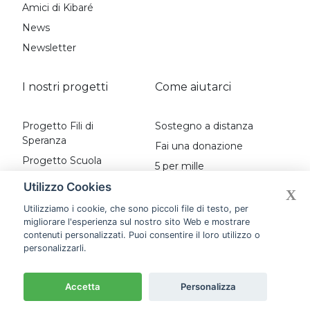
Amici di Kibaré
News
Newsletter
I nostri progetti
Come aiutarci
Progetto Fili di
Sostegno a distanza
Speranza
Fai una donazione
Progetto Scuola
5 per mille
Bissongo
Diventa socio
Utilizzo Cookies
X
Progetto nutriAMO
Diventa volontario
Utilizziamo i cookie, che sono piccoli file di testo, per
Progetto Millennio
migliorare l'esperienza sul nostro sito Web e mostrare
Biglietti e bomboniere
Progetto Microcredito
contenuti personalizzati. Puoi consentire il loro utilizzo o
solidali
personalizzarli.
Progetto Fili di Luce
Progetto Pozzo
Accetta
Personalizza
Villaggio di Bilogo
Progetto Scuola