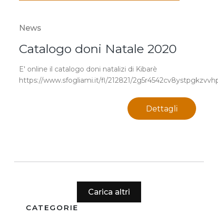
News
Catalogo doni Natale 2020
E' online il catalogo doni natalizi di Kibarè
https://www.sfogliami.it/fl/212821/2g5r4542cv8ystpgkzvvh
Dettagli
Carica altri
CATEGORIE