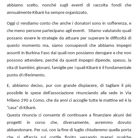
abbiamo scelto, nonché sugli eventi di raccolta fondi che
annualmente Kibarè ha sempre organizzato.
Oggi ci rendiamo conto che anche i donatori sono in sofferenza, e
che meno persone partecipano agli eventi. Stiamo valutando quali
possano essere le strategie da attuare per superare le difficoltà di
questo momento ma, siamo consapevoli che abbiamo impegni
assunti in Burkina Faso dai quali non possiamo derogare e che non
possono attendere, perché da questi impegni dipende, spesso, la
vita di bambini, giovani, famiglie per i quali Kibarè è il fondamentale
punto di riferimento.
E, abbiamo deciso, pur con grande dispiacere, di tagliare il più
possibile le spese dell’associazione rinunciando alla sede in Via
Milano 290 a Como, che da anni ci accoglie tutte le mattine ed è la
“casa” di Kibarè.
Questa rinuncia ci consente di continuare a finanziare alcuni dei
progetti in corso che, diversamente, avremmo dovuto
abbandonare. Per cui, con la fine di luglio chiuderemo quella porta
che si affaccia sul cortile fiorito versando magari qualche