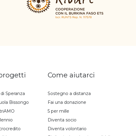
 progetti
Come aiutarci
i di Speranza
Sostegno a distanza
uola Bissongo
Fai una donazione
triAMO
5 per mille
lennio
Diventa socio
crocredito
Diventa volontario