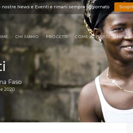
e nostre News e Eventi e rimani sempre aggiornato
Scopri
OME
CHI SIAMO
PROGETTI
COME AIUTARCI
NEWS
i
ina Faso
le 2020